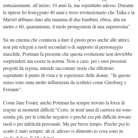
entusiasmante: all’inizio, 10 anni fa, ma soprattutto adesso. Durante
le riprese ho festeggiato 40 anni e trovo rivoluzionario che Taika e la
Marvel abbiano dato alla mamma di due bambini, ebrea, alta un
metro e 60, quarantenne, il ruolo protagonista di una supereroina".
Su un cinema che comincia a dare il giusto peso anche alle attrici,
non più relegati a ruoli secondari o di supporto al personaggio
maschile, Portman fa presente che questa evoluzione non dovrebbe
sorprendere ma essere la norma. Non a caso, per i suoi prossimi
progetti da regista, intende raccontare storie che riflettono
soprattutto il punto di vista e le esperienze delle donne. "In questo
senso sono stata molto influenzata da scrittrici come Ginzburg e
Ferrante".
Come Jane Foster, anche Portman ha sempre trovato la forza di
reagire ai momenti difficili:"Certo, in trent’anni di carriera mi sono
sentita giù, per le critiche negative o perché era più difficile trovare
ruoli o per infelicità personale. Ma per breve tempo. Perché poi lo
scatto è stato sempre: ah sì, adesso vi dimostro io cosa sono in
grado di fare. E l’ho fatto".