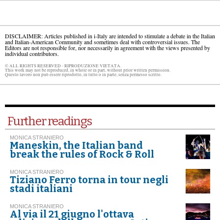
DISCLAIMER: Articles published in i-Italy are intended to stimulate a debate in the Italian
and Italian-American Community and sometimes deal with controversial issues. The
Editors are not responsible for, nor necessarily in agreement with the views presented by
individual contributors.
© ALL RIGHTS RESERVED - RIPRODUZIONE VIETATA.
This work may not be reproduced, in whole or in part, without prior written permission.
Questo lavoro non può essere riprodotto, in tutto o in parte, senza permesso scritto.
Further readings
MONICA STRANIERO
Maneskin, the Italian band
break the rules of Rock & Roll
MONICA STRANIERO
Tiziano Ferro torna in tour negli
stadi italiani
MONICA STRANIERO
Al via il 21 giugno l'ottava